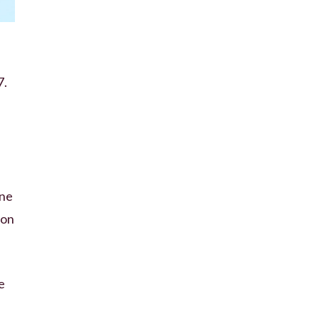
7.
 ne
son
e