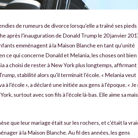
endies de rumeurs de divorce lorsqu'elle a traîné ses pieds
e après l'inauguration de Donald Trump le 20 janvier 201
nfants emménagent à la Maison Blanche en tant qu'unité
 en ce qui concerne Donald et Melania, les choses ont bien
nia a choisi de rester à New York plus longtemps, affirmant
 Trump, stabilité alors qu'il terminait l'école. « Melania veut
 à l'école », a déclaré une initiée aux gens à l'époque. « Je
 York, surtout avec son fils à l'école là-bas. Elle aime sa mai
èse que leur mariage était sur les rochers, et c'était la vrai
énager à la Maison Blanche. Au fil des années, les gens