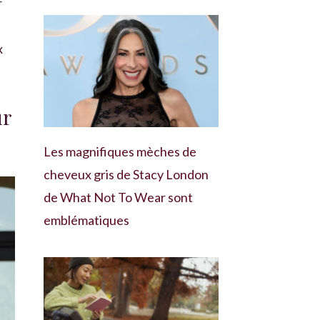
r
x
ur
Les magnifiques mèches de
cheveux gris de Stacy London
de What Not To Wear sont
emblématiques