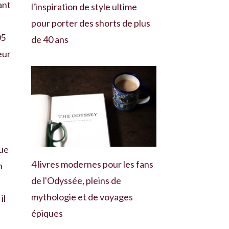
ant
l'inspiration de style ultime
pour porter des shorts de plus
05
de 40 ans
eur
que
4 livres modernes pour les fans
n
de l'Odyssée, pleins de
mythologie et de voyages
il
épiques