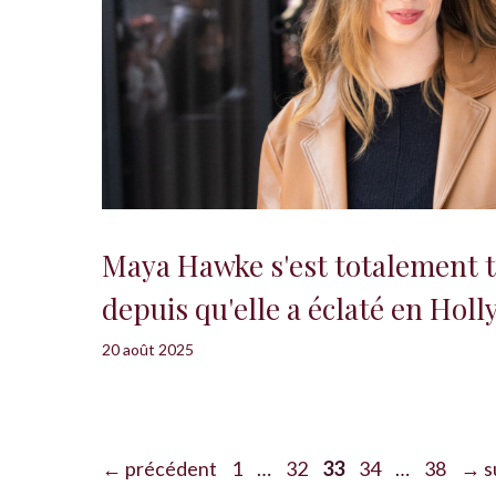
Maya Hawke s'est totalement 
depuis qu'elle a éclaté en Hol
20 août 2025
Page
Page
Page
Page
Page
←
précédent
1
…
32
33
34
…
38
→
s