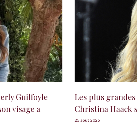
erly Guilfoyle
Les plus grandes
on visage a
Christina Haack so
25 août 2025