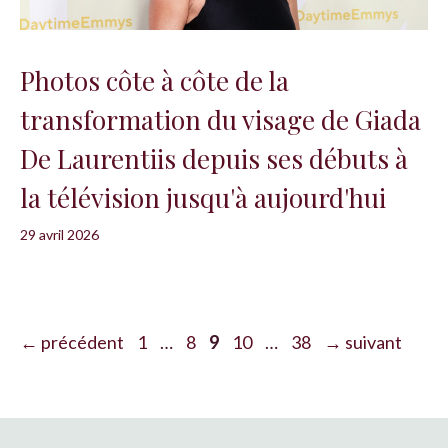
Photos côte à côte de la
transformation du visage de Giada
De Laurentiis depuis ses débuts à
la télévision jusqu'à aujourd'hui
29 avril 2026
Page
Page
Page
Page
Page
←
précédent
1
…
8
9
10
…
38
→
suivant