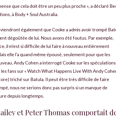
 pense que cela doit être un peu plus proche », a déclaré Be
ons, à Body + Soul Australia.
uviendront également que Cooke a admis avoir trompé Bat
ument dégoûtée de lui. Nous avons été foutus. Par exemple,
 il m'est si difficile de lui faire à nouveau entièrement
 Mais elle l'a quand même épousé, seulement pour que les
ouveau. Andy Cohen a interrogé Cooke sur les spéculations
 avec les fans sur « Watch What Happens Live With Andy Cohe
ore) triché sur Batula. Il peut être très difficile de faire
ompé, nous ne serions donc pas surpris si un manque de
dure depuis longtemps.
ailey et Peter Thomas comportait d