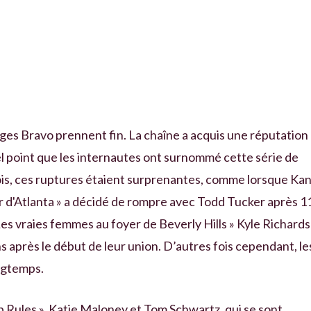
riages Bravo prennent fin. La chaîne a acquis une réputation
tel point que les internautes ont surnommé cette série de
fois, ces ruptures étaient surprenantes, comme lorsque Kan
r d'Atlanta » a décidé de rompre avec Todd Tucker après 1
 Les vraies femmes au foyer de Beverly Hills » Kyle Richards
 après le début de leur union. D’autres fois cependant, le
ngtemps.
 Rules », Katie Maloney et Tom Schwartz, qui se sont