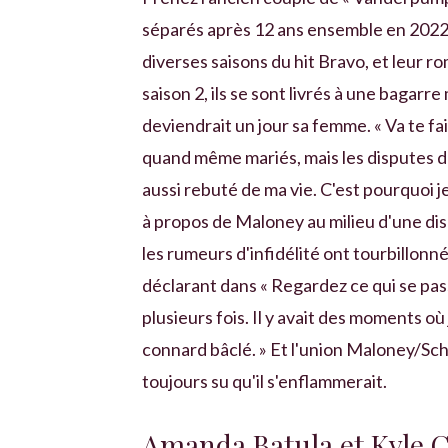
séparés après 12 ans ensemble en 2022
diverses saisons du hit Bravo, et leur 
saison 2, ils se sont livrés à une bagar
deviendrait un jour sa femme. « Va te fair
quand même mariés, mais les disputes dev
aussi rebuté de ma vie. C'est pourquoi je
à propos de Maloney au milieu d'une disp
les rumeurs d'infidélité ont tourbillonn
déclarant dans « Regardez ce qui se pas
plusieurs fois. Il y avait des moments où j
connard bâclé. » Et l'union Maloney/Sch
toujours su qu'il s'enflammerait.
Amanda Batula et Kyle C