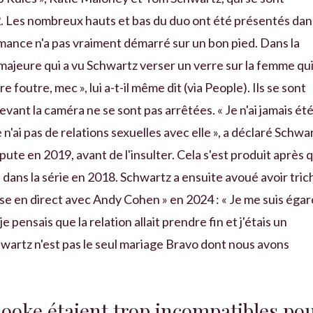
. Les nombreux hauts et bas du duo ont été présentés dan
romance n'a pas vraiment démarré sur un bon pied. Dans la
re majeure qui a vu Schwartz verser un verre sur la femme qu
e foutre, mec », lui a-t-il même dit (via People). Ils se sont
ant la caméra ne se sont pas arrêtées. « Je n'ai jamais ét
 n'ai pas de relations sexuelles avec elle », a déclaré Schwa
ute en 2019, avant de l'insulter. Cela s'est produit après 
é dans la série en 2018. Schwartz a ensuite avoué avoir tric
se en direct avec Andy Cohen » en 2024 : « Je me suis égar
e pensais que la relation allait prendre fin et j'étais un
wartz n'est pas le seul mariage Bravo dont nous avons
ooke étaient trop incompatibles po