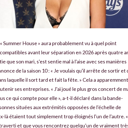
 « Summer House » aura probablement vu à quel point
compatibles avant leur séparation en 2026 après quatre a
tie que son mari, s'est sentie mal à l'aise avec ses manières
once de la saison 10 : « Je voulais qu'il arrête de sortir et
dans laquelle il sort tard et fait la fête. » Cela a apparemmen
outenir ses entreprises. « J'ai joué le plus gros concert de m
lus ce qui compte pour elle », a-t-il déclaré dans la bande-
rsonnes situées aux extrémités opposées de l'échelle de
-là étaient tout simplement trop éloignés l'un de l'autre. «
traverti et que vous rencontrez quelqu'un de vraiment trè