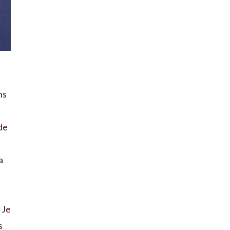
ns
 de
t
a
 Je
s