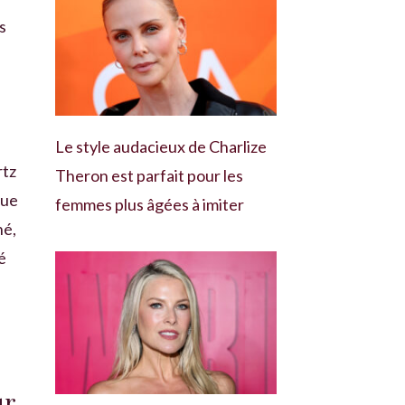
s
i
é
Le style audacieux de Charlize
rtz
Theron est parfait pour les
que
femmes plus âgées à imiter
hé,
é
ur