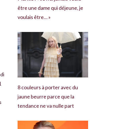
être une dame qui déjeune, je
voulais être… »
di
1
8 couleurs à porter avec du
jaune beurre parce que la
s
tendance ne va nulle part