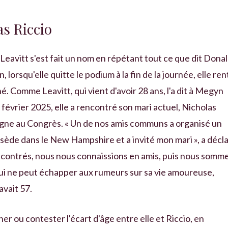
as Riccio
Leavitt s'est fait un nom en répétant tout ce que dit Dona
n, lorsqu'elle quitte le podium à la fin de la journée, elle ren
. Comme Leavitt, qui vient d'avoir 28 ans, l'a dit à Megyn
février 2025, elle a rencontré son mari actuel, Nicholas
pagne au Congrès. « Un de nos amis communs a organisé un
sède dans le New Hampshire et a invité mon mari », a décl
ncontrés, nous nous connaissions en amis, puis nous somm
ui ne peut échapper aux rumeurs sur sa vie amoureuse,
avait 57.
er ou contester l'écart d'âge entre elle et Riccio, en