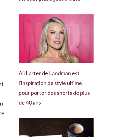
e
Ali Larter de Landman est
l'inspiration de style ultime
nt
pour porter des shorts de plus
de 40 ans
on
re