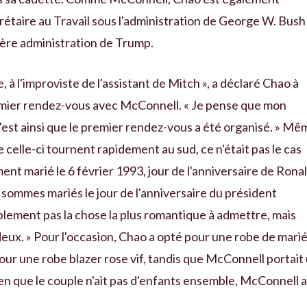
crétaire au Travail sous l'administration de George W. Bush
ière administration de Trump.
, à l'improviste de l'assistant de Mitch », a déclaré Chao à
mier rendez-vous avec McConnell. « Je pense que mon
c'est ainsi que le premier rendez-vous a été organisé. » Mê
celle-ci tournent rapidement au sud, ce n'était pas le cas
ment marié le 6 février 1993, jour de l'anniversaire de Rona
sommes mariés le jour de l'anniversaire du président
blement pas la chose la plus romantique à admettre, mais
x. » Pour l'occasion, Chao a opté pour une robe de mari
pour une robe blazer rose vif, tandis que McConnell portait
en que le couple n'ait pas d'enfants ensemble, McConnell a