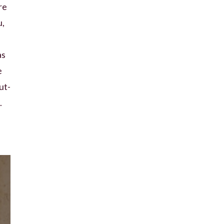
re
u,
as
e
ut-
.