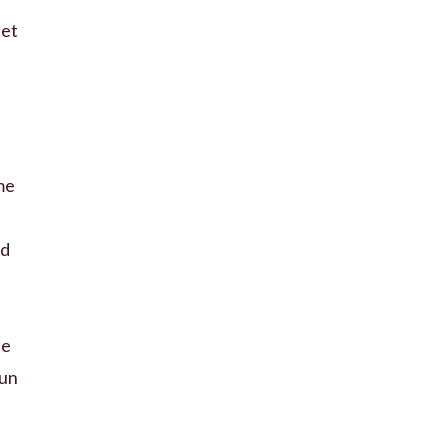
 et
me
ld
ée
 un