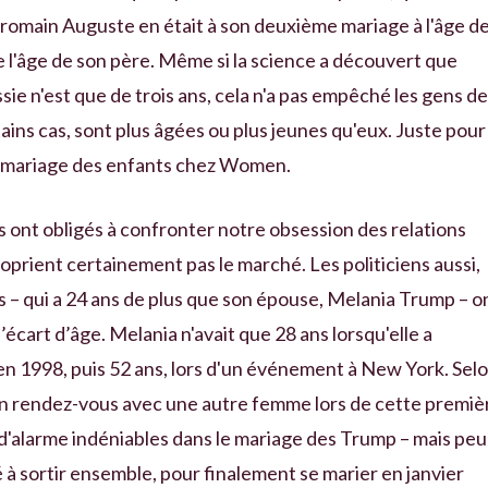
r romain Auguste en était à son deuxième mariage à l'âge d
 l'âge de son père. Même si la science a découvert que
ssie n'est que de trois ans, cela n'a pas empêché les gens de
ains cas, sont plus âgées ou plus jeunes qu'eux. Juste pour
 le mariage des enfants chez Women.
ont obligés à confronter notre obsession des relations
proprient certainement pas le marché. Les politiciens aussi,
 – qui a 24 ans de plus que son épouse, Melania Trump – o
l’écart d’âge. Melania n'avait que 28 ans lorsqu'elle a
en 1998, puis 52 ans, lors d'un événement à New York. Sel
un rendez-vous avec une autre femme lors de cette premiè
d'alarme indéniables dans le mariage des Trump – mais peu
à sortir ensemble, pour finalement se marier en janvier