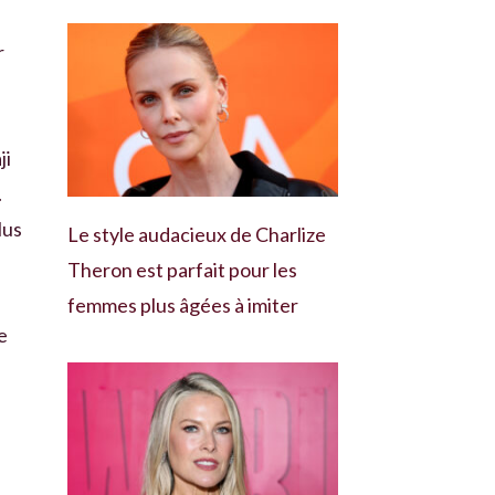
r
ji
.
lus
Le style audacieux de Charlize
Theron est parfait pour les
femmes plus âgées à imiter
e