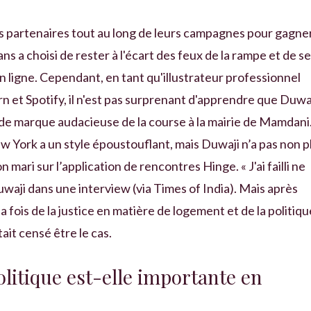
urs partenaires tout au long de leurs campagnes pour gagne
ns a choisi de rester à l'écart des feux de la rampe et de se
n ligne. Cependant, en tant qu'illustrateur professionnel
n et Spotify, il n'est pas surprenant d'apprendre que Duwa
e de marque audacieuse de la course à la mairie de Mamdani
York a un style époustouflant, mais Duwaji n’a pas non p
mari sur l’application de rencontres Hinge. « J'ai failli ne
 Duwaji dans une interview (via Times of India). Mais après
la fois de la justice en matière de logement et de la politiqu
tait censé être le cas.
litique est-elle importante en