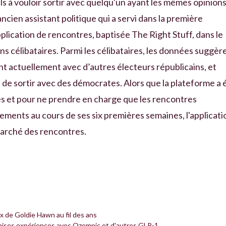
ls à vouloir sortir avec quelqu'un ayant les mêmes opinion
cien assistant politique qui a servi dans la première
lication de rencontres, baptisée The Right Stuff, dans le
ns célibataires. Parmi les célibataires, les données suggèr
nt actuellement avec d’autres électeurs républicains, et
i de sortir avec des démocrates. Alors que la plateforme a 
es et pour ne prendre en charge que les rencontres
ments au cours de ses six premières semaines, l'applicati
marché des rencontres.
x de Goldie Hawn au fil des ans
vaises expériences avec Ozempic et d'autres GLP-1