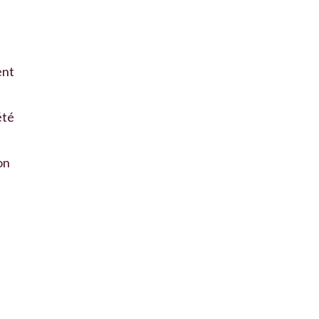
s
ent
été
on