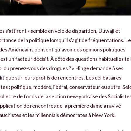
s s'attirent » semble en voie de disparition, Duwaji et
rtance de la politique lorsqu'il s'agit de fréquentations. L
es Américains pensent qu’avoir des opinions politiques
est un facteur décisif. À côté des questions habituelles tel
ol ou prenez-vous des drogues ? » Hinge demande à ses
litique sur leurs profils de rencontres. Les célibataires
es : politique, modéré, libéral, conservateur ou autre. Sel
llecte de fonds de la section new-yorkaise des Socialiste
pplication de rencontres de la première dame a ravivé
gauchistes et les millennials démocrates à New York.