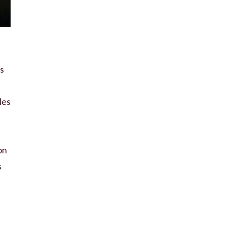
es
les
on
s