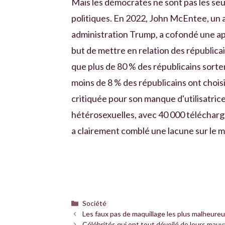
Mais les démocrates ne sont pas les seu
politiques. En 2022, John McEntee, un an
administration Trump, a cofondé une app
but de mettre en relation des républicai
que plus de 80 % des républicains sorte
moins de 8 % des républicains ont chois
critiquée pour son manque d'utilisatric
hétérosexuelles, avec 40 000 télécharge
a clairement comblé une lacune sur le 
Catégories
Société
Les faux pas de maquillage les plus malheureu
Célébrités qui ont tout dévoilé de leurs mau