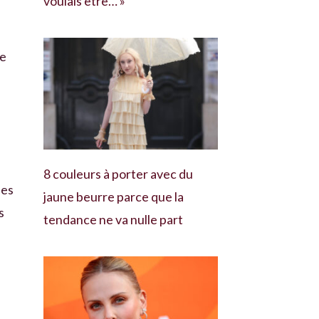
voulais être… »
de
8 couleurs à porter avec du
ses
jaune beurre parce que la
s
tendance ne va nulle part
s