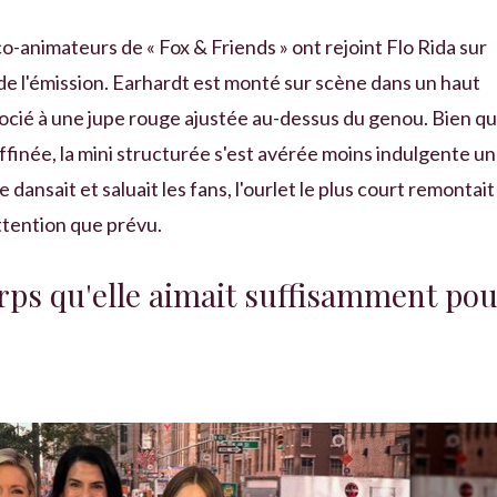
co-animateurs de « Fox & Friends » ont rejoint Flo Rida sur
 de l'émission. Earhardt est monté sur scène dans un haut
socié à une jupe rouge ajustée au-dessus du genou. Bien q
ffinée, la mini structurée s'est avérée moins indulgente u
dansait et saluait les fans, l'ourlet le plus court remontait
attention que prévu.
rps qu'elle aimait suffisamment pou