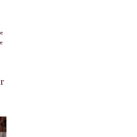
ue
ne
r