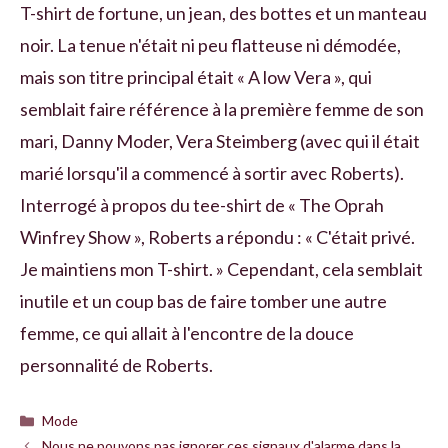
T-shirt de fortune, un jean, des bottes et un manteau
noir. La tenue n'était ni peu flatteuse ni démodée,
mais son titre principal était « A low Vera », qui
semblait faire référence à la première femme de son
mari, Danny Moder, Vera Steimberg (avec qui il était
marié lorsqu'il a commencé à sortir avec Roberts).
Interrogé à propos du tee-shirt de « The Oprah
Winfrey Show », Roberts a répondu : « C'était privé.
Je maintiens mon T-shirt. » Cependant, cela semblait
inutile et un coup bas de faire tomber une autre
femme, ce qui allait à l'encontre de la douce
personnalité de Roberts.
Catégories
Mode
Nous ne pouvons pas ignorer ces signaux d'alarme dans la