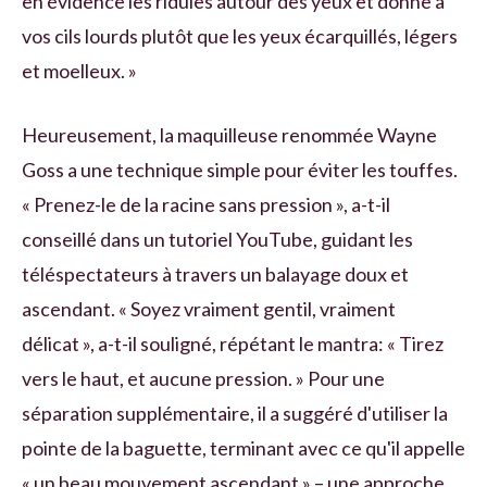
en évidence les ridules autour des yeux et donne à
vos cils lourds plutôt que les yeux écarquillés, légers
et moelleux. »
Heureusement, la maquilleuse renommée Wayne
Goss a une technique simple pour éviter les touffes.
« Prenez-le de la racine sans pression », a-t-il
conseillé dans un tutoriel YouTube, guidant les
téléspectateurs à travers un balayage doux et
ascendant. « Soyez vraiment gentil, vraiment
délicat », a-t-il souligné, répétant le mantra: « Tirez
vers le haut, et aucune pression. » Pour une
séparation supplémentaire, il a suggéré d'utiliser la
pointe de la baguette, terminant avec ce qu'il appelle
« un beau mouvement ascendant » – une approche