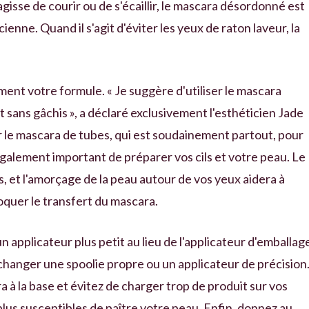
agisse de courir ou de s'écaillir, le mascara désordonné est
ienne. Quand il s'agit d'éviter les yeux de raton laveur, la
nt votre formule. « Je suggère d'utiliser le mascara
t sans gâchis », a déclaré exclusivement l'esthéticien Jade
 le mascara de tubes, qui est soudainement partout, pour
t également important de préparer vos cils et votre peau. Le
, et l'amorçage de la peau autour de vos yeux aidera à
oquer le transfert du mascara.
n applicateur plus petit au lieu de l'applicateur d'emballag
'échanger une spoolie propre ou un applicateur de précision
à la base et évitez de charger trop de produit sur vos
 plus susceptibles de paître votre peau. Enfin, donnez au