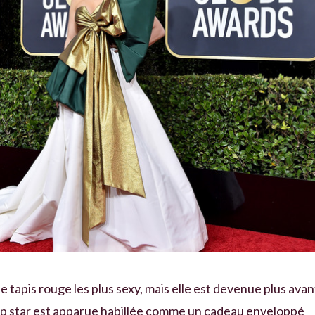
e tapis rouge les plus sexy, mais elle est devenue plus avan
op star est apparue habillée comme un cadeau enveloppé