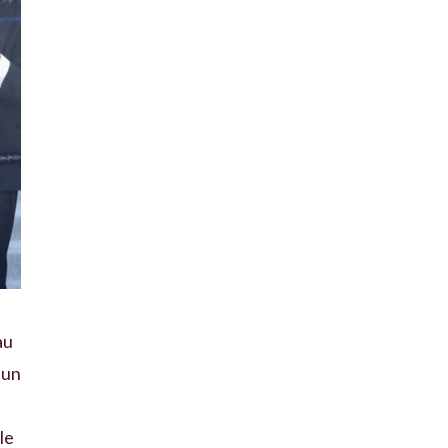
au
 un
le