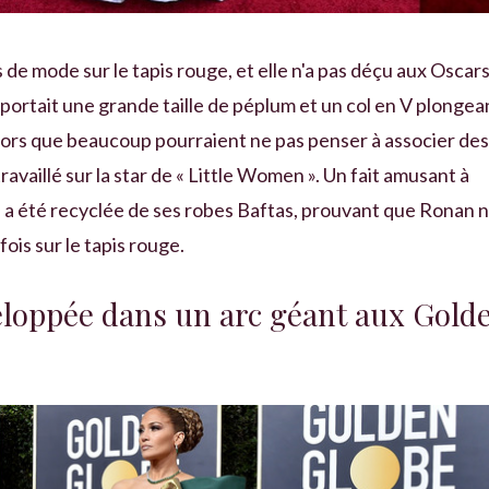
de mode sur le tapis rouge, et elle n'a pas déçu aux Oscar
ortait une grande taille de péplum et un col en V plongea
Alors que beaucoup pourraient ne pas penser à associer des
availlé sur la star de « Little Women ». Un fait amusant à
e a été recyclée de ses robes Baftas, prouvant que Ronan n
ois sur le tapis rouge.
veloppée dans un arc géant aux Gold