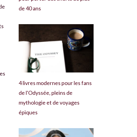
 de
de 40 ans
ts
mes
4 livres modernes pour les fans
s
de l'Odyssée, pleins de
mythologie et de voyages
épiques