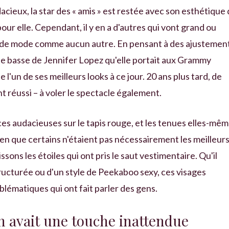
acieux, la star des « amis » est restée avec son esthétique
 pour elle. Cependant, il y en a d'autres qui vont grand ou
s de mode comme aucun autre. En pensant à des ajustemen
rte basse de Jennifer Lopez qu'elle portait aux Grammy
 l'un de ses meilleurs looks à ce jour. 20 ans plus tard, de
t réussi – à voler le spectacle également.
es audacieuses sur le tapis rouge, et les tenues elles-mê
ien que certains n'étaient pas nécessairement les meilleur
ons les étoiles qui ont pris le saut vestimentaire. Qu'il
ructurée ou d'un style de Peekaboo sexy, ces visages
blématiques qui ont fait parler des gens.
n avait une touche inattendue