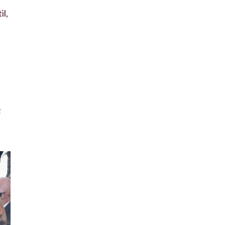
il,
e