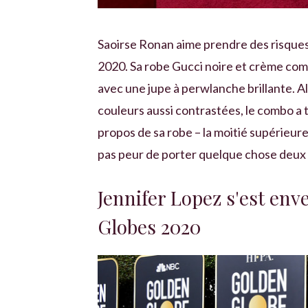
Saoirse Ronan aime prendre des risques 
2020. Sa robe Gucci noire et crème comp
avec une jupe à perwlanche brillante. 
couleurs aussi contrastées, le combo a tr
propos de sa robe – la moitié supérieur
pas peur de porter quelque chose deux f
Jennifer Lopez s'est en
Globes 2020