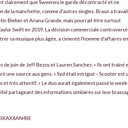
ant clairement que Sweeney le garde décontracté et ne
 de la manchette, comme d'autres singles. Braun a travail
in Bieber et Ariana Grande, mais pourrait être surtout
Taylor Swift en 2019. La décision commerciale controversé
strer sa musique plus âgée, a cimenté l'homme d'affaires e
s de juin de Jeff Bezos et Lauren Sanchez. « Ils ont traîné 
aré une source aux gens. « Syd était intrigué – Scooter est 
ux et très attentif. » Le duo aurait également passé le week
nitié partageant des informations similaires sur leur brassa
=ABKAX8AN4SE