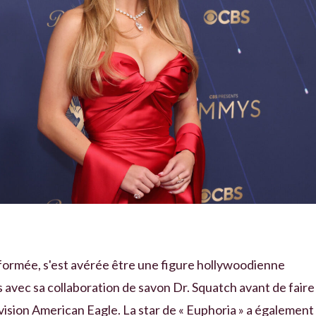
rmée, s'est avérée être une figure hollywoodienne
avec sa collaboration de savon Dr. Squatch avant de faire
vision American Eagle. La star de « Euphoria » a également