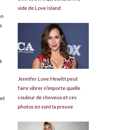
vide de Love Island
en
s
à
Jennifer Love Hewitt peut
faire vibrer n'importe quelle
couleur de cheveux et ces
 et
photos en sont la preuve