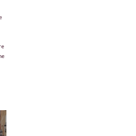
e
re
me