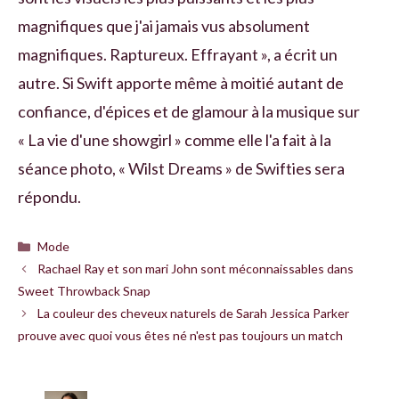
magnifiques que j'ai jamais vus absolument
magnifiques. Raptureux. Effrayant », a écrit un
autre. Si Swift apporte même à moitié autant de
confiance, d'épices et de glamour à la musique sur
« La vie d'une showgirl » comme elle l'a fait à la
séance photo, « Wilst Dreams » de Swifties sera
répondu.
Catégories
Mode
Rachael Ray et son mari John sont méconnaissables dans
Sweet Throwback Snap
La couleur des cheveux naturels de Sarah Jessica Parker
prouve avec quoi vous êtes né n'est pas toujours un match