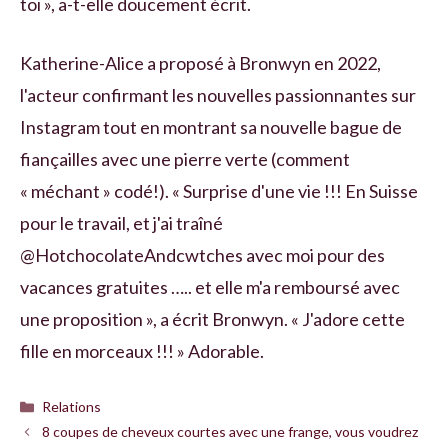
toi », a-t-elle doucement écrit.
Katherine-Alice a proposé à Bronwyn en 2022,
l'acteur confirmant les nouvelles passionnantes sur
Instagram tout en montrant sa nouvelle bague de
fiançailles avec une pierre verte (comment
« méchant » codé!). « Surprise d'une vie !!! En Suisse
pour le travail, et j'ai traîné
@HotchocolateAndcwtches avec moi pour des
vacances gratuites ….. et elle m'a remboursé avec
une proposition », a écrit Bronwyn. « J'adore cette
fille en morceaux !!! » Adorable.
Catégories
Relations
8 coupes de cheveux courtes avec une frange, vous voudrez