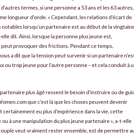
 d'autres termes, si une personne a 53 ans et les 63 autres,
même longueur d'onde. « Cependant, les relations d'écart de
 notables lorsqu'un partenaire est au début de la vingtain
-elle dit. Ainsi, lorsque la personne plus jeune est,
e peut provoquer des frictions. Pendant ce temps,
ous a dit que la tension peut survenir si un partenaire n'es
ux ou trop jeune pour l'autre personne – et cela conduit à 
 partenaire plus âgé ressent le besoin d'instruire ou de gui
à Women.com que c'est là que les choses peuvent devenir
it certainement eu plus d'expérience dans la vie, cette
ou à une manipulation du plus jeune partenaire », a-t-elle
le couple veut vraiment rester ensemble, est de permettre a