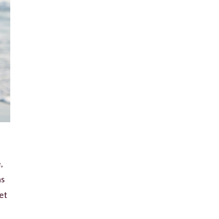
,
as
et